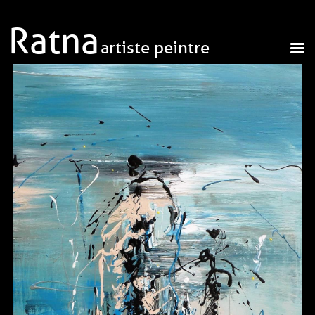
Aller au contenu principal
Ratna
artiste peintre