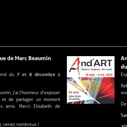
que de Marc Beaumin
A
du
-end du
7 et 8 décembre
à
Exp
Re
min, j'ai l'honneur d'exposer
www
r et de partager un moment
De
es amis. Merci Elisabeth de
Sa
us, venez nombreux !
2