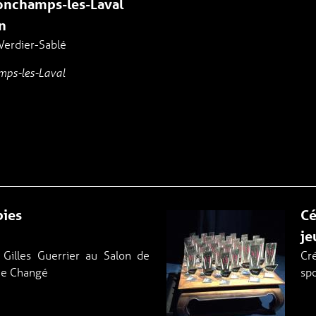
Bonchamps-les-Laval
n
 Verdier-Sablé
mps-les-Laval
bies
Cé
je
 Gilles Guerrier au Salon de
Cr
 de Changé
spo