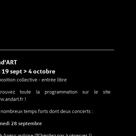
nd'ART
 19 sept > 4 octobre
osition collective - entrée libre
trouvez toute la programmation sur le site
.andart.fr !
 nombreux temps forts dont deux concerts :
medi 28 septembre
0h
Apéro ardoise (N'hésitez pas à réserver !)