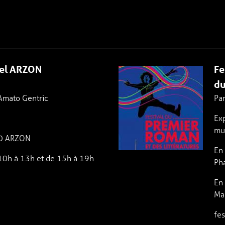
tel ARZON
Fe
du
 Amato Gentric
Par
Ex
mu
40 ARZON
En
e 10h à 13h et de 15h à 19h
Ph
En
Mal
fe