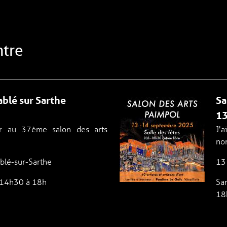
ntre
blé sur Sarthe
Sa
13
ser au 37ème salon des arts
J'
nom
ablé-sur-Sarthe
13 
e 14h30 à 18h
Sa
18