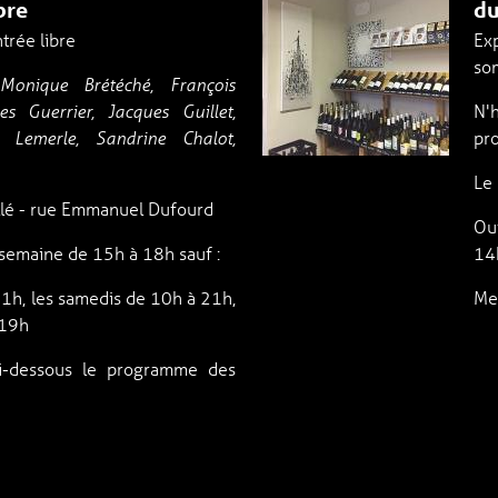
bre
du
ntrée libre
Ex
som
onique Brétéché, François
N'
les Guerrier, Jacques Guillet,
pro
 Lemerle, Sandrine Chalot,
Le 
illé - rue Emmanuel Dufourd
Ou
 semaine de 15h à 18h sauf :
14
21h, les samedis de 10h à 21h,
Me
 19h
ci-dessous le programme des