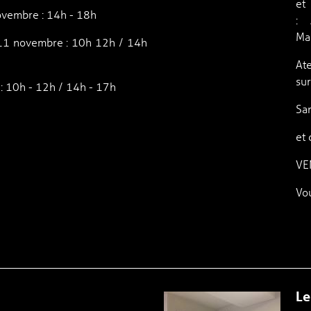
et
ovembre : 14h - 18h
: 
Mau
11 novembre : 10h 12h / 14h
Ate
su
 10h - 12h / 14h - 17h
Sa
et
VE
Vo
Le