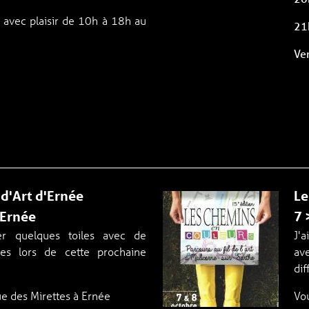
 avec plaisir de 10h à 18h au
21
Ve
d'Art d'Ernée
Le
 Ernée
7 
ser quelques toiles avec de
J'a
tes lors de cette prochaine
ave
dif
ue des Mirettes à Ernée
Vou