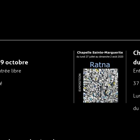
Ch
 9 octobre
du
ntrée libre
Ent
37
é
Lun
du