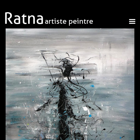
Aller au contenu principal
Ratna
artiste peintre