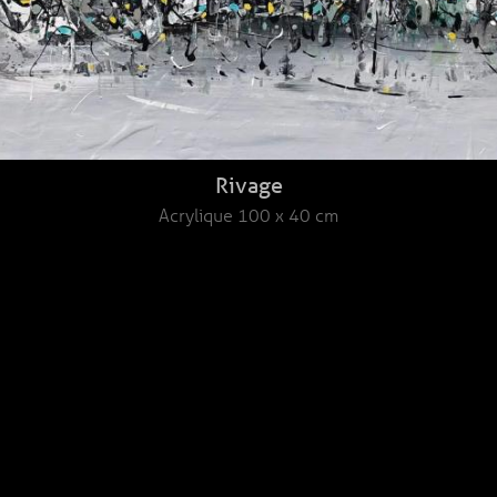
Rivage
Acrylique
100 x 40 cm