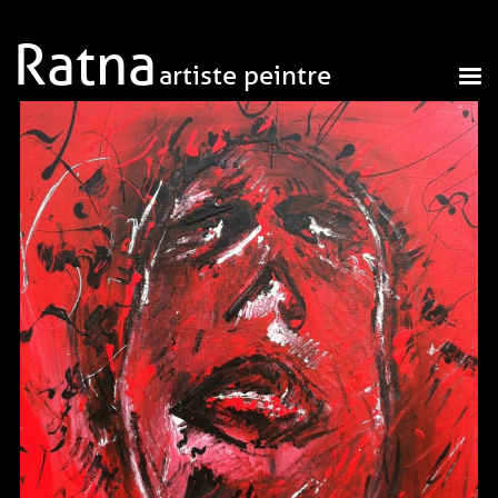
Aller au contenu principal
Ratna
artiste peintre